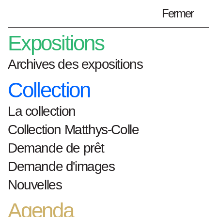
Fermer
Préparez votre visite
fr
Expositions
Archives des expositions
Collection
Home
Artistes
Carlfriedrich Claus
La collection
Carlfriedrich Claus
Collection Matthys-Colle
Demande de prêt
Demande d'images
Nouvelles
Devenez un Ami du S.M.A.K.
Agenda