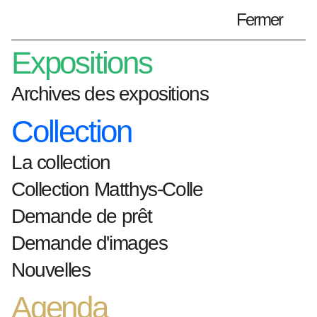
Fermer
Préparez votre visite
fr
Expositions
Archives des expositions
Collection
Home
Artistes
Liliane Vertessen
La collection
Liliane Vertessen
Collection Matthys-Colle
Demande de prêt
Demande d'images
lieu et date de
Nouvelles
naissance: 1952,
Agenda