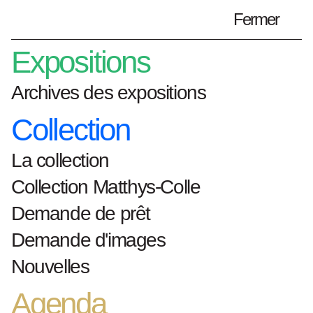
Fermer
Préparez votre visite
fr
Expositions
Archives des expositions
Archives des expositions
Collection
La collection
Home
Expositions
Collection Matthys-Colle
together-collaborative-art-practices
Demande de prêt
'Habsburger Stuhl' / 'Untitled (pedestal
for Habbsurger Stuhl)' - Franz West /
Demande d'images
Heimo Zobernig
Nouvelles
'Habsburger Stuhl' /
Agenda