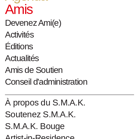
'Untitled (pedestal for
Amis
Habbsurger Stuhl)' -
Devenez Ami(e)
Franz West / Heimo
Activités
Éditions
Zobernig
Actualités
Amis de Soutien
Conseil d'administration
Franz West
Habsburger Stuhl 1989
À propos du S.M.A.K.
Smeedijzer
Soutenez S.M.A.K.
77 x 112 x 53 cm
Collectie S.M.A.K.
S.M.A.K. Bouge
Artist-in-Residence
Heimo Zobernig