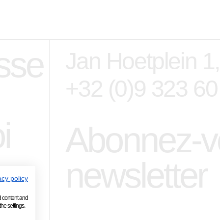
sse
Jan Hoetplein 1
+32 (0)9 323 60
i
Abonnez-vo
newsletter
acy policy
d content and
he settings.