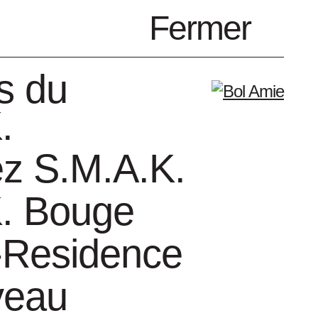
fr
Fermer
Menu
s du
.
z S.M.A.K.
. Bouge
genda
Amis
n-Residence
veau