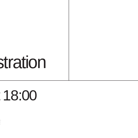
mi du S.M.A.K.
tration
 18:00