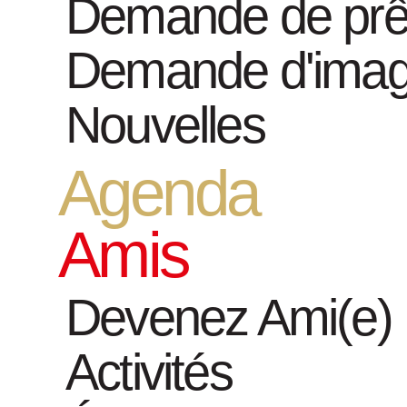
Demande de prê
6 Photogra
Demande d'ima
Nouvelles
Agenda
Amis
Devenez Ami(e)
Activités
Collectionnumber : 1579