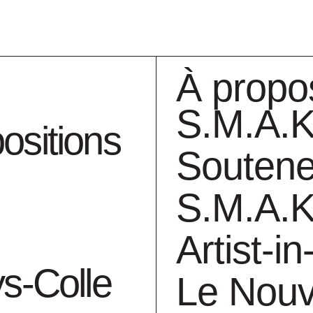
À propo
S.M.A.K
ositions
Soutene
S.M.A.K
Collection
A
Artist-i
ys-Colle
Le Nou
pieces