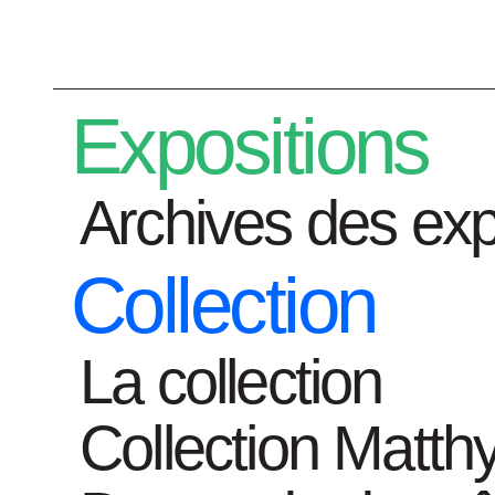
Préparez votre visite
Expositions
Archives des exp
Collection
Expositions
La collection
Collection Matth
Home
ouvrages-d-art
6 Photograph 