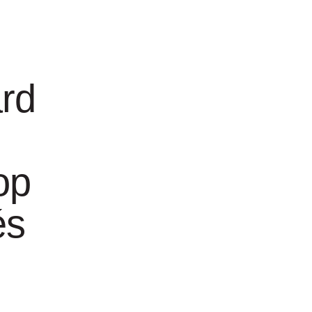
ard
ier
op
 31 cm
és