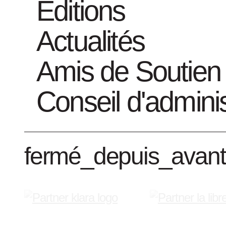
Éditions
Devenez un A
Actualités
Amis de Soutien
Conseil d'adminis
fermé_depuis_avant