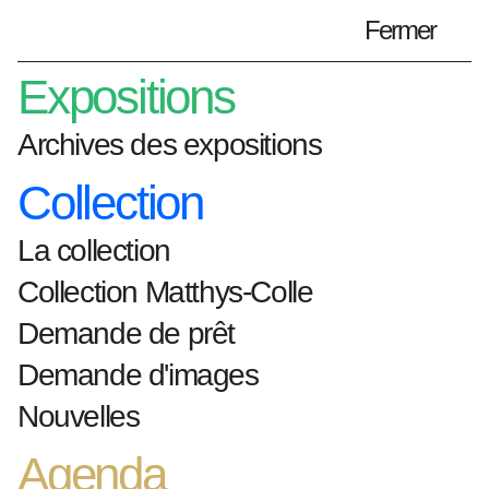
Fermer
Préparez votre visite
fr
Expositions
Archives des expositions
Collection
Home
ouvrages-d-art
Buffoni
La collection
Buffoni
Collection Matthys-Colle
Demande de prêt
Demande d'images
1968
Nouvelles
olieverf op doek
Agenda
h. 200cm x b. 140cm