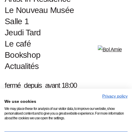
Le Nouveau Musée
Salle 1
Jeudi Tard
Le café
Bookshop
Actualités
Contact & presse
Jan Hoetplein 1, 9000
Équipe
Gent
Offres d'emploi
fermé_depuis_avant 18:00
+32 (0)9 323 60 01
S.M.A.K. FAQ
info@smak.be
Privacy policy
We use cookies
Abonnez-vous à notre newsletter
We may place these for analysis of our visitor data, to improve our website, show
personalised content and to give you a great website experience. For more information
about the cookies we use open the settings.
Copyright © 2026 S.M.A.K.
Tous droits réservés