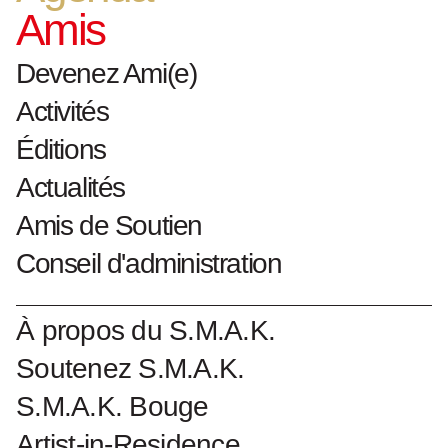
1975 overdracht
Amis
Devenez Ami(e)
Collectionnumber : 836
Activités
Devenez un Ami du S.M.A.K.
Éditions
Actualités
Amis de Soutien
Conseil d'administration
À propos du S.M.A.K.
Soutenez S.M.A.K.
S.M.A.K. Bouge
Artist-in-Residence