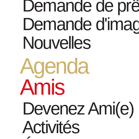
Demande de prê
Modern pain
Demande d'ima
Roy Lichte
Nouvelles
Agenda
Amis
Devenez Ami(e)
Activités