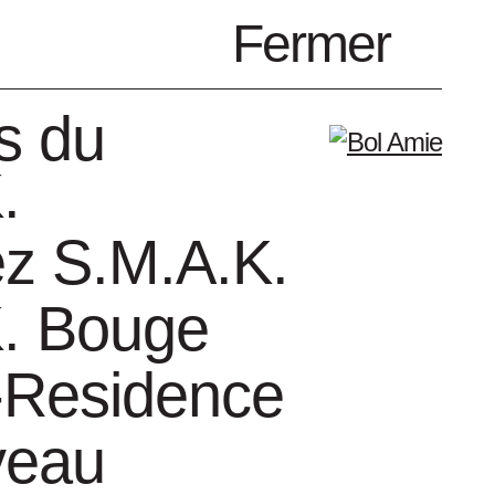
fr
Fermer
Menu
s du
.
z S.M.A.K.
. Bouge
genda
Amis
n-Residence
veau