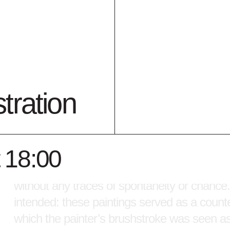
NL - In dit abstracte werk paste Lichtenstei
met de hand schilderde, beoogde hij een ind
schildertechniek zorgt voor een vlak uiterlijk
was precies de bedoeling: deze schilderijen
abstract expressionisme, waarin schilders h
tration
veruitwendiging van hun emoties.
ENG - In this abstract work, Lichtenstein m
 18:00
dots". Although he painted them by hand, he 
Through the meticulous painting technique, 
without any traces of spontaneity or chance.
intended: these paintings served as a counte
which the painter’s brushstroke was seen as a