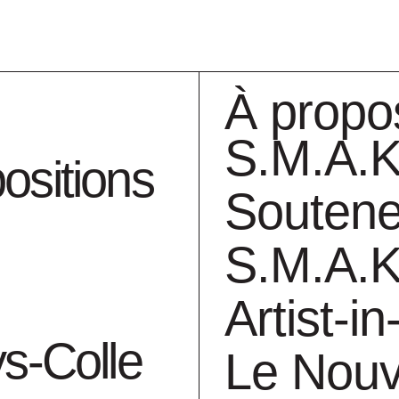
À propo
S.M.A.K
ositions
Soutene
S.M.A.K
Collection
A
Artist-i
ys-Colle
Le Nou
g with black sun