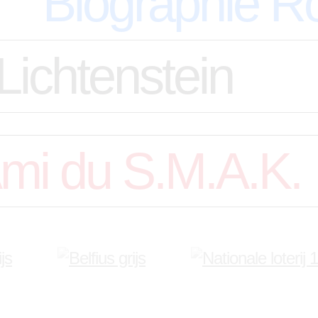
Biographie Ro
ichtenstein
mi du S.M.A.K.