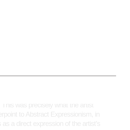
n de ‘Ben-Day-stippen’ toe. Hoewel hij ze
ustriële sfeer. De minutieuze
 en laat weinig aan het toeval over. En dat
 dienden als tegengewicht voor het
un penseelstreken zagen als de directe
ade use of his characteristic "Ben-Day
sought to create an industrial feel.
the painting acquires a flat appearance
 This was precisely what the artist
rpoint to Abstract Expressionism, in
s a direct expression of the artist’s