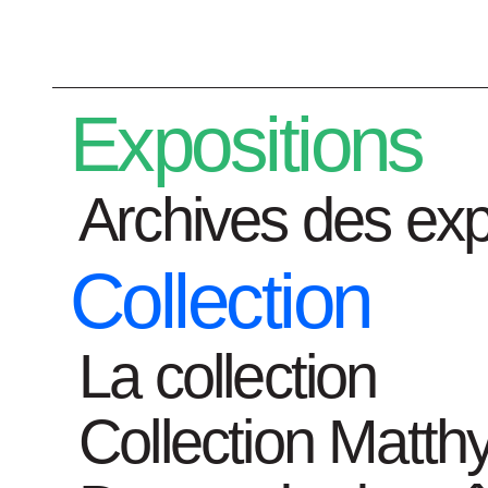
Préparez votre visite
Expositions
Archives des exp
Collection
Expositions
La collection
Collection Matth
Home
ouvrages-d-art
Modern paintin