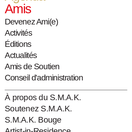
Amis
h. 20 cm x b. 11 cm x d. 1.5 cm
2014 schenking
Devenez Ami(e)
Activités
Collectionnumber : 5975
Éditions
Actualités
Amis de Soutien
Biographie Lois Weinberger
Conseil d'administration
Oeuvres Lois Weinberger
À propos du S.M.A.K.
Soutenez S.M.A.K.
S.M.A.K. Bouge
Artist-in-Residence