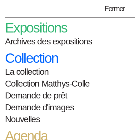
Fermer
Préparez votre visite
fr
Expositions
Archives des expositions
Collection
Home
ouvrages-d-art
Gebetbuch
La collection
Gebetbuch
Collection Matthys-Colle
Lois Weinberger
Demande de prêt
Demande d'images
Nouvelles
1976
Agenda
collage van tabaksbladeren