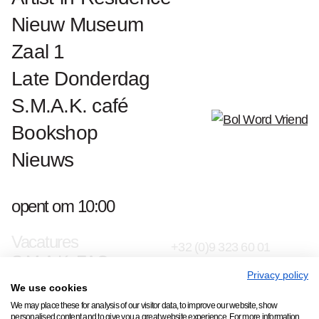
Nieuw Museum
Zaal 1
Late Donderdag
S.M.A.K. café
Bookshop
Nieuws
Contact & pers
opent om 10:00
Jan Hoetplein 1, 9000
S.M.A.K. Team
Gent
Vacatures
+32 (0)9 323 60 01
S.M.A.K. FAQ
info@smak.be
Privacy policy
We use cookies
schrijf je in op onze nieuwsbrief
We may place these for analysis of our visitor data, to improve our website, show
personalised content and to give you a great website experience. For more information