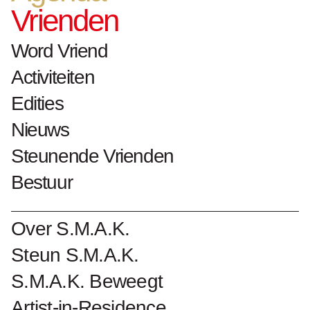
(Duitsland), Essen
Vrienden
(Duitsland)
Word Vriend
Activiteiten
Edities
Word Vriend van S.M.A.K.
Nieuws
Steunende Vrienden
Bestuur
Over S.M.A.K.
Steun S.M.A.K.
S.M.A.K. Beweegt
Artist-in-Residence