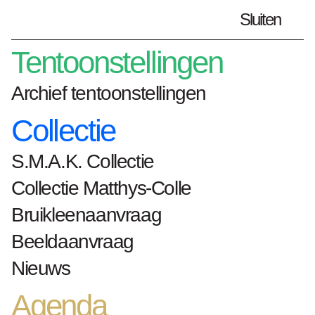
Sluiten
Plan je bezoek
nl
Tentoonstellingen
Archief tentoonstellingen
Collectie
Home
Kunstenaars
Axel Hütte
S.M.A.K. Collectie
Axel Hütte
Collectie Matthys-Colle
Bruikleenaanvraag
Beeldaanvraag
geboortejaar en -
Nieuws
plaats: Essen
Agenda