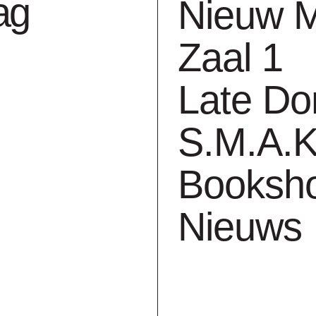
ag
Nieuw 
.
Zaal 1
Late Do
 10.Jan.27
S.M.A.K
jaar Chambres 
Booksh
Nieuws
 11.Okt.26