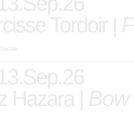
 13.Sep.26
cisse Tordoir |
F
llectie
 13.Sep.26
z Hazara |
Bow