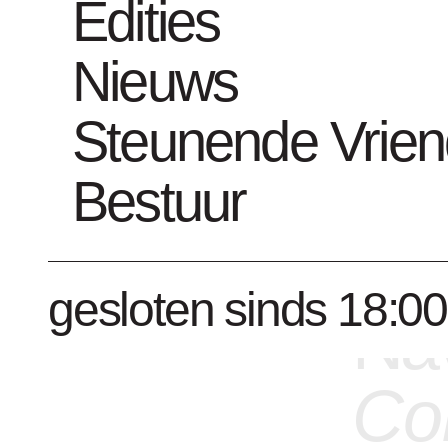
Car
Edities
Nieuws
pr
Steunende Vrie
tot
Bestuur
Fra
gesloten sinds 18:00
Nav
Co