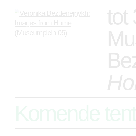
tot
Mus
Be
Ho
Komende tent