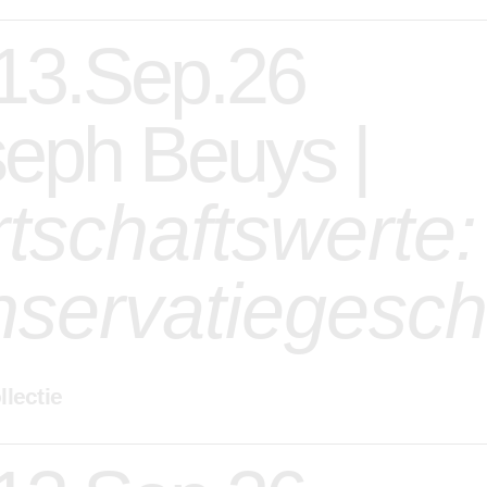
 13.Sep.26
eph Beuys |
tschaftswerte:
nservatiegesch
llectie