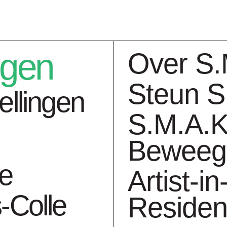
ngen
Over S.
Steun S
ellingen
S.M.A.K
Beweeg
ngen
Collectie
Ag
ie
Artist-in
-Colle
Reside