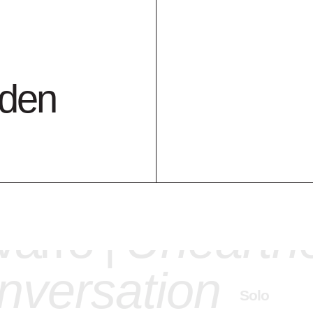
ole Vanderlinde
omise
Solo
nden
 13.Sep.26
ncisca García &
arro |
Unearth
nversation
Solo