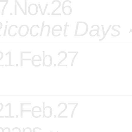
 7.Nov.26
icochet Days
A
 21.Feb.27
 21.Feb.27
rmans