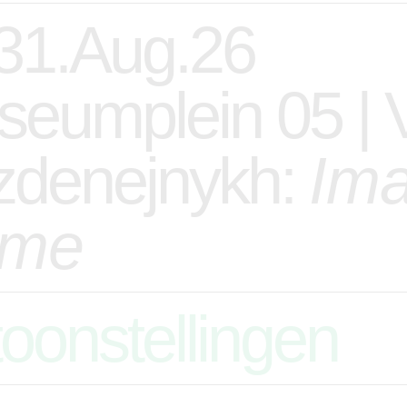
 31.Aug.26
eumplein 05 | 
zdenejnykh:
Ima
me
oonstellingen