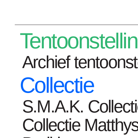
Plan je bezoek
Tentoonstelli
Archief tentoonst
Collectie
Tentoonstelli
S.M.A.K. Collect
Collectie Matthys
Home
Tentoonstellingen