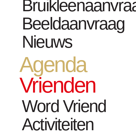
Bruikleenaanvra
Nu in S.M.A.K
Beeldaanvraag
Nieuws
tot
Agenda
40 
Vrienden
Word Vriend
tot
Activiteiten