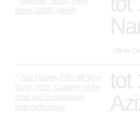
tot
Nar
Uit de Co
tot
Azi