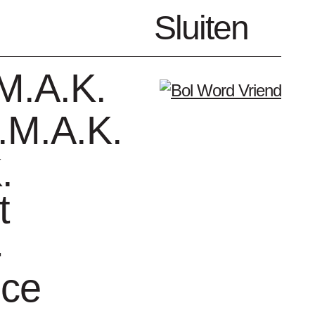
nl
Sluiten
Menu
M.A.K.
.M.A.K.
.
t
enda
Vrienden
-
nce