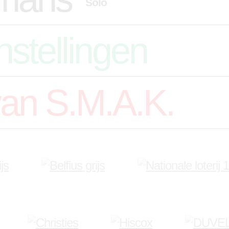
Solo
nstellingen
van S.M.A.K.