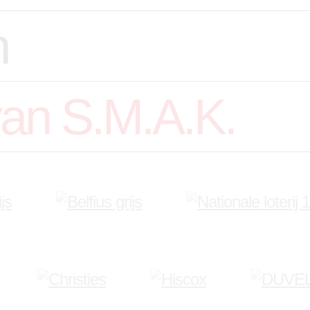
en
van S.M.A.K.