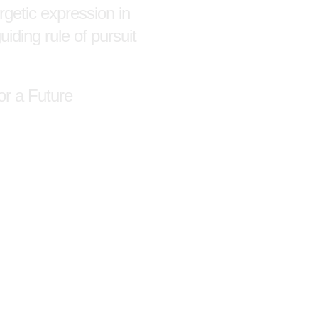
getic expression in
iding rule of pursuit
for a Future