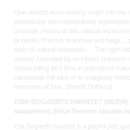
One doesn't even need to 'enter' into the
spectacular and extraordinary organisatio
universe. Pieces of flint, natural skins co
or blocks of wood, branches and twigs… pe
sorts of natural resonators… The high-h
stones! Animated by an interior pulsation
clocks telling life's time in polyrythms t
transcends the idea of an imaginary territor
ceremony of love. (Benoît Delbecq)
ERIK BOGAERTS KWARTET (BE/FR) - Eri
saxophone), Brice Soniano (double bas
Erik Bogaerts Kwartet is a playful jazz q