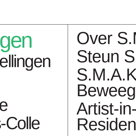
ngen
Over S.
Steun S
ellingen
S.M.A.K
Beweeg
ngen
Collectie
Ag
ie
Artist-in
-Colle
Reside
en MSK open tot 21:00