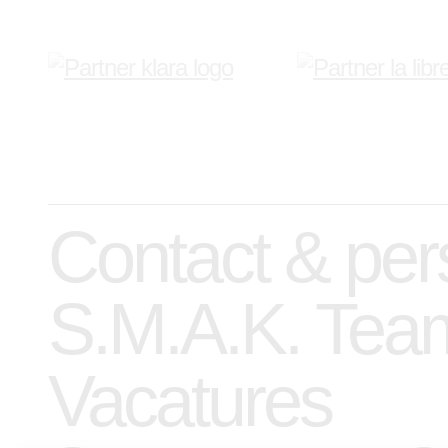
Contact & per
S.M.A.K. Tea
Vacatures