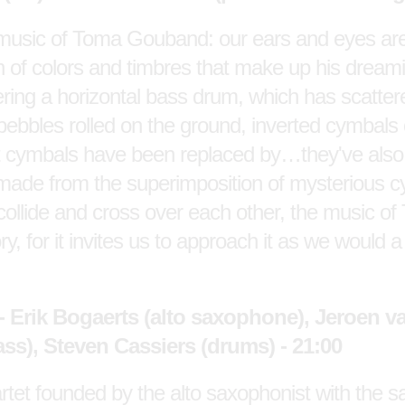
 music of Toma Gouband: our ears and eyes are 
n of colors and timbres that make up his dreami
vering a horizontal bass drum, which has scattere
bbles rolled on the ground, inverted cymbals co
at cymbals have been replaced by…they've also
 made from the superimposition of mysterious c
hat collide and cross over each other, the music
y, for it invites us to approach it as we would a 
k Bogaerts (alto saxophone), Jeroen van
s), Steven Cassiers (drums) - 21:00
uartet founded by the alto saxophonist with the