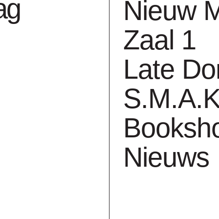
ag
Nieuw 
.M.A.K. en MSK 
Zaal 1
Late Do
S.M.A.K
Booksh
ag van de maand (behalv
Nieuws
 open tot 21:00. Genie
Citadelic Jazz.