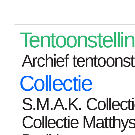
Plan je bezoek
Tentoonstelli
Archief tentoonst
Collectie
Tentoonstelli
S.M.A.K. Collect
Collectie Matthys
Home
Agenda
Nocturne | S.M.A.K. 