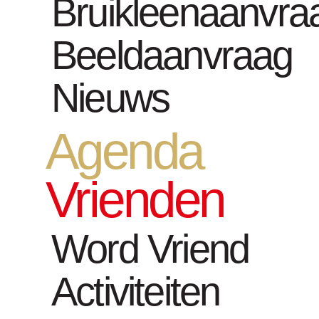
Bruikleenaanvra
Nocturne | S
Beeldaanvraag
tot 21:00
Nieuws
Agenda
Vrienden
Elke eerste donderd
augustus) blijven we
Word Vriend
en een concert door 
Activiteiten