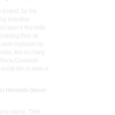
invited, by the
ng inventive
d upon it tiny bells
llcting thus all
 been replaced by
ycles, like so many
 of Toma Gouband
social rite or even a
 Herzeele (tenor
 same name. Their