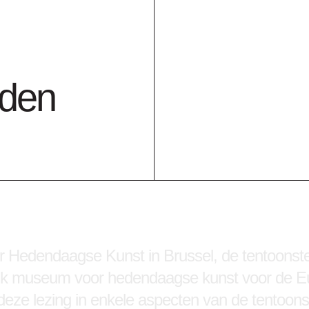
, Highlights for a Future' met 200 werken uit de 
 we ook twee activiteiten:
t over de
nden
g ‘Het afwezige
iels
 Hedendaagse Kunst in Brussel, de tentoonstel
jk museum voor hedendaagse kunst voor de Eu
deze lezing in enkele aspecten van de tentoonst