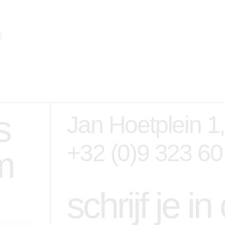
s
Jan Hoetplein 1
+32 (0)9 323 60
m
schrijf je i