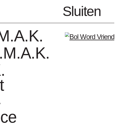
nl
Sluiten
Menu
M.A.K.
.M.A.K.
.
t
enda
Vrienden
-
nce