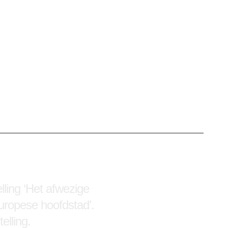
collectie in zowel
ling ‘Het afwezige
ropese hoofdstad’.
elling.