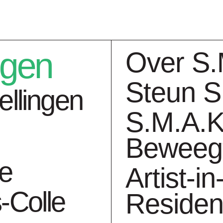
ngen
Over S.
Steun S
ellingen
S.M.A.K
Beweeg
ngen
Collectie
Ag
ie
Artist-in
-Colle
Reside