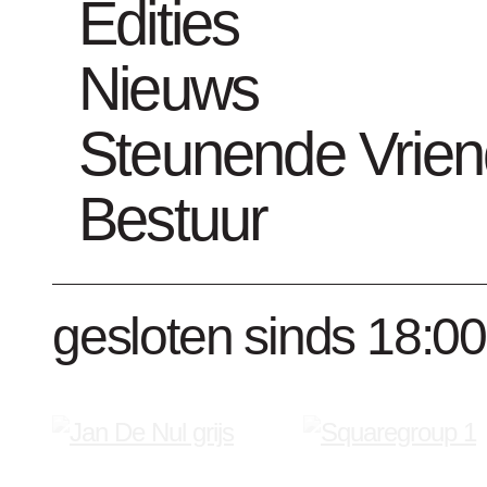
Kunstwerken
Edities
Nieuws
Steunende Vrie
Word Vriend 
Bestuur
gesloten sinds 18:00