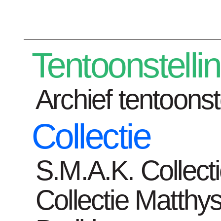
Plan je bezoek
Tentoonstelli
Archief tentoonst
Collectie
Tentoonstelli
S.M.A.K. Collect
Collectie Matthys
Home
Kunstenaars
Maud Gourdon