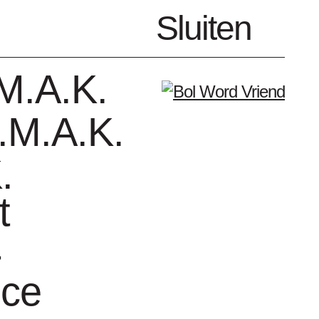
nl
Sluiten
Menu
M.A.K.
.M.A.K.
.
t
enda
Vrienden
-
nce