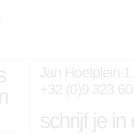
s
Jan Hoetplein 1
+32 (0)9 323 60
m
schrijf je i