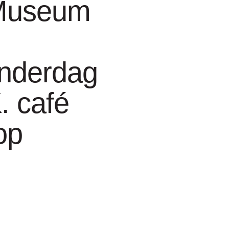
Museum
nderdag
Frankrijk)
. café
n en sculpturen. In
op
or intieme verhalen
roces. Zo zijn
. Homofonen zijn