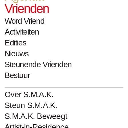
Vrienden
2017
karton, koper, hout
Word Vriend
h. 200 cm x b. 160 cm x d. 130 cm
2019 schenking
Activiteiten
Edities
Nieuws
Collectienummer : 6933
Steunende Vrienden
Bestuur
Biografie Jean Katambayi Mukendi
Kunstwerken Jean Katambayi Mukendi
Over S.M.A.K.
Steun S.M.A.K.
Word Vriend van S.M.A.K.
S.M.A.K. Beweegt
Artist-in-Residence