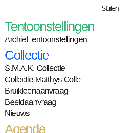
Sluiten
Plan je bezoek
nl
Tentoonstellingen
Archief tentoonstellingen
Collectie
Home
kunstwerken
GMT
S.M.A.K. Collectie
GMT
Collectie Matthys-Colle
Jean Katambayi
Bruikleenaanvraag
Beeldaanvraag
Mukendi
Nieuws
Agenda