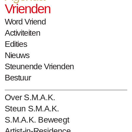
Vrienden
1966
Word Vriend
olieverf op doek
h. 194.5 cm x b. 146 cm
Activiteiten
1967 bruikleen Franse Gemeenschap
Edities
Nieuws
Collectienummer : 780
Steunende Vrienden
Bestuur
Biografie Pierre Lahaut
Over S.M.A.K.
Kunstwerken Pierre Lahaut
Steun S.M.A.K.
S.M.A.K. Beweegt
Word Vriend van S.M.A.K.
Artist-in-Residence