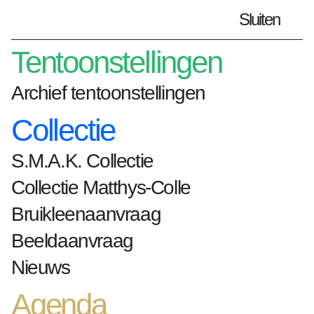
Sluiten
Plan je bezoek
nl
Tentoonstellingen
Archief tentoonstellingen
Collectie
Home
kunstwerken
S.M.A.K. Collectie
La fleur crématoire (Composition X)
Collectie Matthys-Colle
La fleur crématoire
Bruikleenaanvraag
(Composition X)
Beeldaanvraag
Nieuws
Pierre Lahaut
Agenda