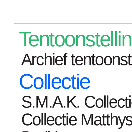
Plan je bezoek
Tentoonstelli
Archief tentoonst
Collectie
Tentoonstelli
S.M.A.K. Collect
Collectie Matthys
Home
kunstwerken
Olson House an