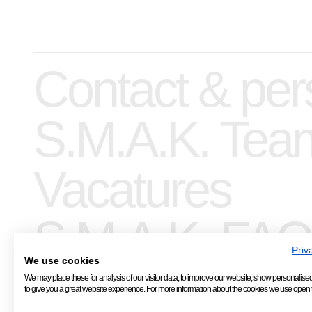
Contact & per
S.M.A.K. Tea
Vacatures
S.M.A.K. FAQ
Priv
We use cookies
We may place these for analysis of our visitor data, to improve our website, show personalise
to give you a great website experience. For more information about the cookies we use open t