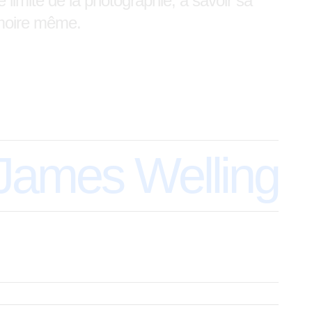
 limite de la photographie, à savoir sa
émoire même.
 James Welling