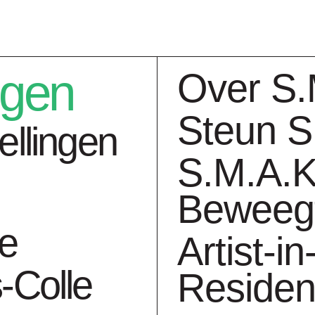
ngen
Over S.
Steun S
ellingen
S.M.A.K
Beweeg
ngen
Collectie
Ag
ie
Artist-in
-Colle
Reside
d Moon