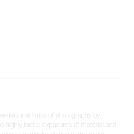
ling naar de verbeeldende grenzen van
ot een hoogst tactiele benadering van
bstracte werken, maar ook tot specifieke
herhaaldelijk het landhuis dat opduikt in
roemdste werken van de Amerikaanse
bsessief de sporen te volgen van één van
t van fotografie bloot, namelijk haar
lf.
entational limits of photography by
o highly tactile exposures of material and