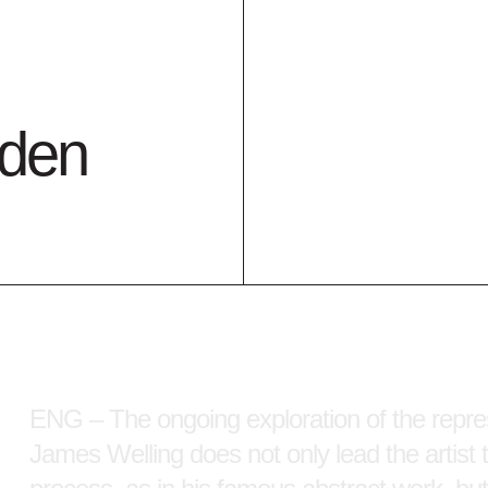
2013 schenking
NL – Het lopende onderzoek van James Wel
nden
fotografie, leidt de kunstenaar niet alleen t
materiaal en proces, zoals in zijn bekende a
plaatsen van de geest: Welling fotografeerde 
‘Christina’s World’ (1948), één van de be
realistische schilder Andrew Wyeth. Door o
zijn jeugdidolen legt Welling een andere limie
onoverbrugbare afstand tot de herinnering ze
ENG – The ongoing exploration of the repres
James Welling does not only lead the artist t