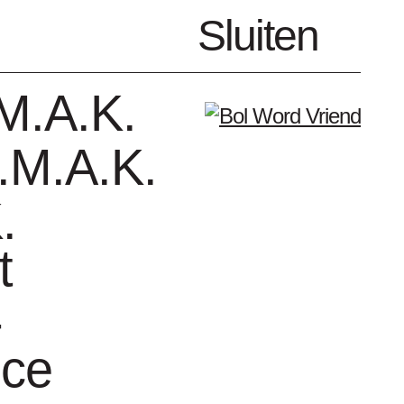
nl
Sluiten
Menu
M.A.K.
.M.A.K.
.
t
enda
Vrienden
-
nce