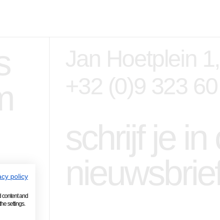
s
Jan Hoetplein 1
+32 (0)9 323 60
m
schrijf je i
nieuwsbrie
acy policy
d content and
he settings.