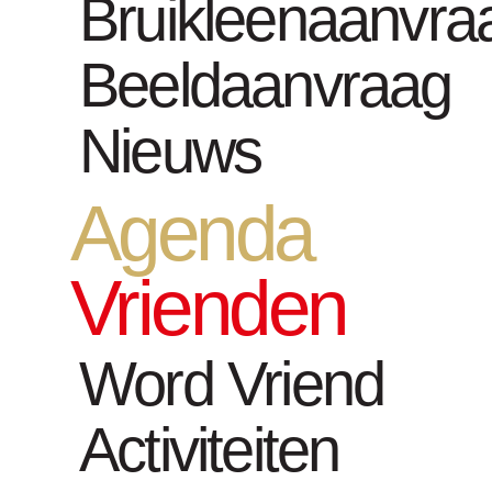
Bruikleenaanvra
Olson Hou
Beeldaanvraag
James Well
Nieuws
Agenda
Vrienden
Word Vriend
Activiteiten