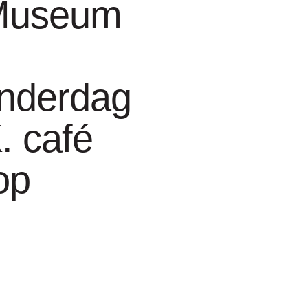
Museum
nderdag
. café
op