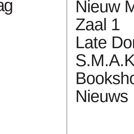
ag
Nieuw 
se and Moon
Zaal 1
ing
Late Do
S.M.A.K
ed. 30/61
Booksh
2010
Nieuws
inkjetdruk op papier
h. 24 cm x b. 33 cm