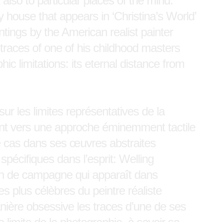
also to particular places of the mind:
 house that appears in ‘Christina’s World’
tings by the American realist painter
traces of one of his childhood masters
c limitations: its eternal distance from
r les limites représentatives de la
ent vers une approche éminemment tactile
e cas dans ses œuvres abstraites
pécifiques dans l’esprit: Welling
on de campagne qui apparaît dans
s plus célèbres du peintre réaliste
ière obsessive les traces d’une de ses