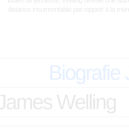
idoles de jeunesse, Welling dévoile une autre
distance insurmontable par rapport à la m
Biografie
James Welling