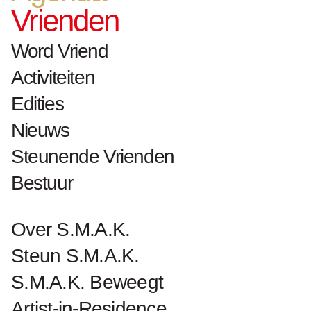
Vrienden
h. 200 cm x b. 171 cm x d. 23 cm
1975 overdracht
Word Vriend
Activiteiten
Collectienummer : 109
Edities
Nieuws
Steunende Vrienden
Biografie André Bogaert
Bestuur
Kunstwerken André Bogaert
Over S.M.A.K.
Steun S.M.A.K.
Word Vriend van S.M.A.K.
S.M.A.K. Beweegt
Artist-in-Residence