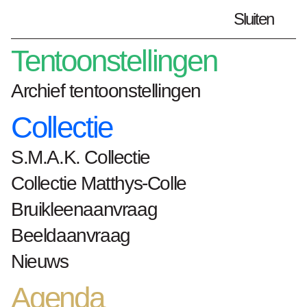
Sluiten
Plan je bezoek
nl
Tentoonstellingen
Archief tentoonstellingen
Collectie
Home
kunstwerken
Reliëf
S.M.A.K. Collectie
Reliëf
Collectie Matthys-Colle
André Bogaert
Bruikleenaanvraag
Beeldaanvraag
Nieuws
1965
Agenda
mixed media