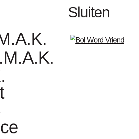
nl
Sluiten
Menu
M.A.K.
.M.A.K.
.
t
enda
Vrienden
-
nce