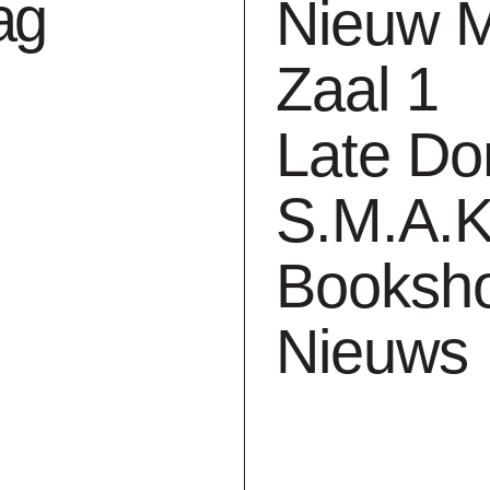
ag
Nieuw 
(Yellow)
Zaal 1
ca Janssens
Late Do
S.M.A.K
2006
Booksh
zeefdruk op papier
Nieuws
h. 72.2 cm x b. 54 c
2015 schenking