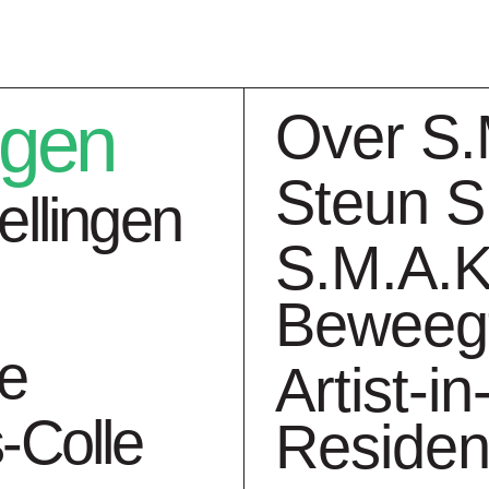
ngen
Over S.
Steun S
ellingen
S.M.A.K
Beweeg
ngen
Collectie
Ag
ie
Artist-in
-Colle
Reside
)