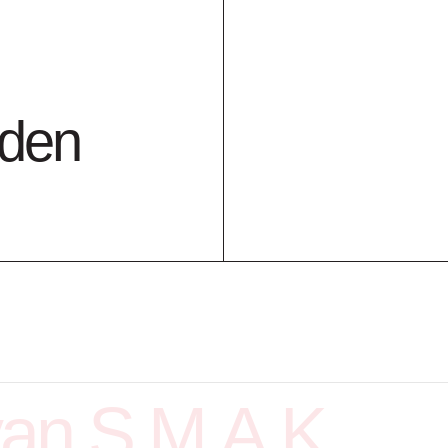
nden
grafie Ann Ver
Ann Veronica J
van S.M.A.K.