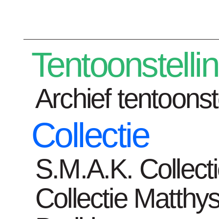
Plan je bezoek
Tentoonstelli
Archief tentoonst
Collectie
Tentoonstelli
S.M.A.K. Collect
Collectie Matthys
Home
kunstwerken
Untitled II (Yellow