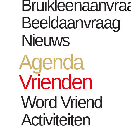
Bruikleenaanvra
Untitled II 
Beeldaanvraag
Ann Veroni
Nieuws
Agenda
Vrienden
Word Vriend
Activiteiten