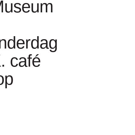
Museum
nderdag
. café
op
m