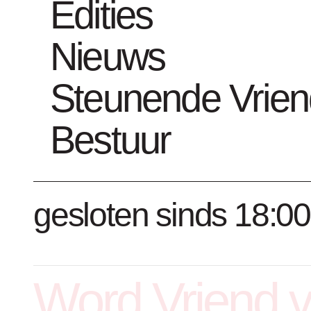
Edities
Nieuws
Collectienummer : 6089
Steunende Vrie
Bio
Bestuur
Kunstwerken 
gesloten sinds 18:00
Word Vriend 