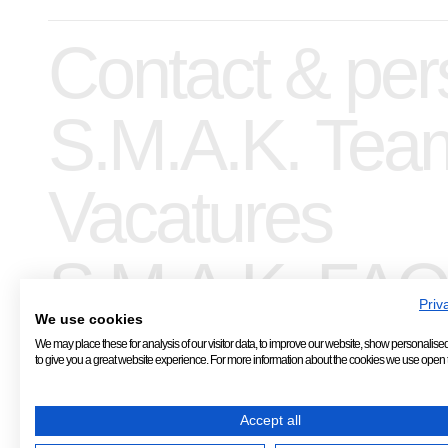
Contact & per
S.M.A.K. Tea
Vacatures
S.M.A.K. FAQ
Priv
We use cookies
We may place these for analysis of our visitor data, to improve our website, show personalise
to give you a great website experience. For more information about the cookies we use open t
Accept all