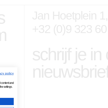
s
Jan Hoetplein 1
+32 (0)9 323 60
m
schrijf je i
nieuwsbrie
acy policy
d content and
he settings.