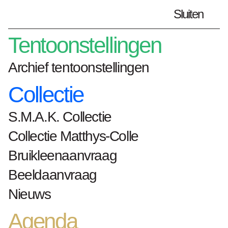
Sluiten
Plan je bezoek
nl
Tentoonstellingen
Archief tentoonstellingen
Collectie
Home
Nieuws
S.M.A.K. Collectie
S.M.A.K. zoekt | Productieleider
(m/v/x)
Collectie Matthys-Colle
Bruikleenaanvraag
S.M.A.K. zoekt |
Beeldaanvraag
Productieleider
Nieuws
(m/v/x)
Agenda