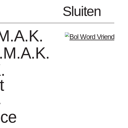
nl
Sluiten
Menu
M.A.K.
.M.A.K.
.
t
enda
Vrienden
-
nce