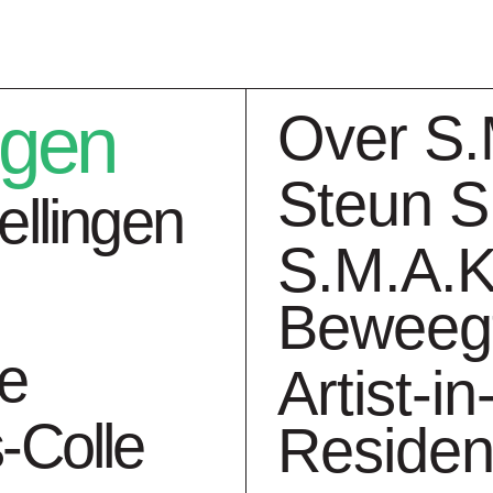
ngen
Over S.
Steun S
ellingen
S.M.A.K
Beweeg
ngen
Collectie
Ag
ie
Artist-in
-Colle
Reside
007