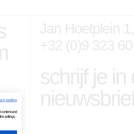
s
Jan Hoetplein 1
+32 (0)9 323 60
m
schrijf je i
nieuwsbrie
acy policy
d content and
he settings.