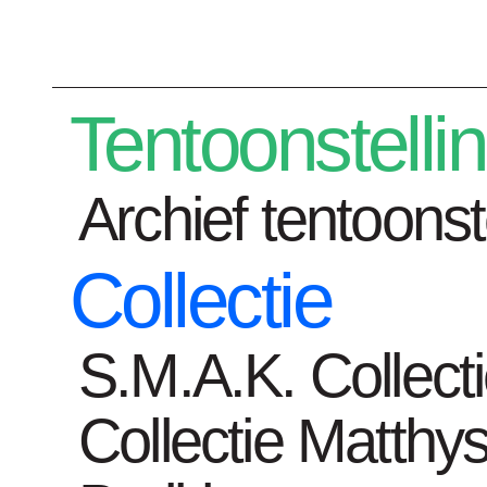
Plan je bezoek
Tentoonstelli
Archief tentoonst
Collectie
Tentoonstelli
S.M.A.K. Collect
Collectie Matthys
Home
Bookshop
Filmwerken 2001-2