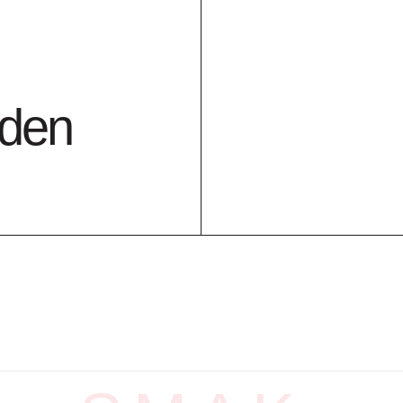
Locatie tentoonstelli
Prijs:
25
nden
ISBN:
978-90-73362