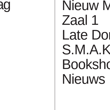
ag
Nieuw 
n 2001-2007
Zaal 1
Late Do
Formaat:
150x240 
S.M.A.K
Aantal pagina's:
244
Booksh
Talen:
NL,EN,DE
Teksten van:
Nieuws
Sophie 
Folkersma, Andrew 
Lillemose, Ilsa Colsel