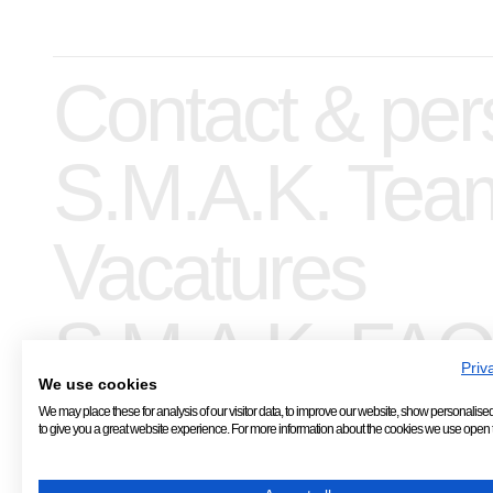
Contact & per
S.M.A.K. Tea
Vacatures
S.M.A.K. FAQ
Priv
We use cookies
We may place these for analysis of our visitor data, to improve our website, show personalise
to give you a great website experience. For more information about the cookies we use open t