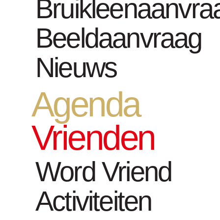
Bruikleenaanvra
Filmwerke
Beeldaanvraag
Nieuws
Agenda
Vrienden
Word Vriend
Activiteiten