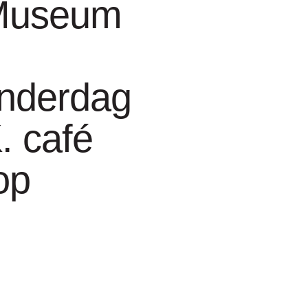
Museum
nderdag
mm
. café
op
von Olfers, Nina
Renton, Jacob
l, Petri Sirviö