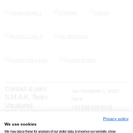
Contact & pers
Jan Hoetplein 1, 9000
S.M.A.K. Team
Gent
Vacatures
+32 (0)9 323 60 01
S.M.A.K. FAQ
info@smak.be
Privacy policy
We use cookies
schrijf je in op onze nieuwsbrief
We may place these for analysis of our visitor data, to improve our website, show