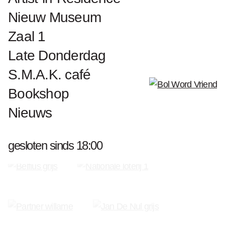
Talen:
NL,ES
Nieuw Museum
Locatie tentoonstelling:
S.M.A.K., Gent
Prijs:
0,50
Zaal 1
Late Donderdag
S.M.A.K. café
Bookshop
Word Vriend van S.M.A.K.
Nieuws
gesloten sinds 18:00