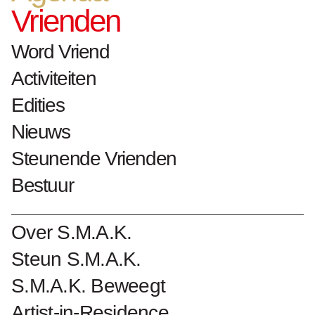
Vrienden
Word Vriend
Activiteiten
Edities
Nieuws
Steunende Vrienden
Bestuur
Over S.M.A.K.
Steun S.M.A.K.
S.M.A.K. Beweegt
Formaat:
200x200 mm
Aantal pagina's:
12
Artist-in-Residence