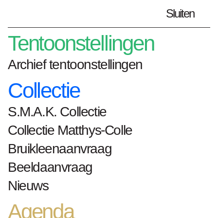
Sluiten
Plan je bezoek
nl
Tentoonstellingen
Archief tentoonstellingen
Collectie
Home
Bookshop
S.M.A.K. Collectie
Jonge Spaanse Kunst
Collectie Matthys-Colle
Jonge Spaanse
Bruikleenaanvraag
Kunst
Beeldaanvraag
Nieuws
Agenda