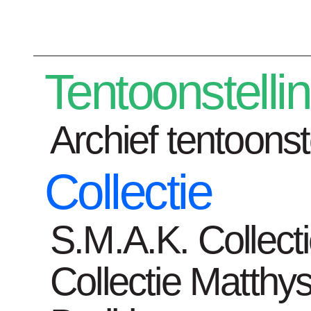
Plan je bezoek
Tentoonstelli
Archief tentoonst
Collectie
Tentoonstelli
S.M.A.K. Collect
Collectie Matthys
Home
Kunstenaars
Rein Dufait