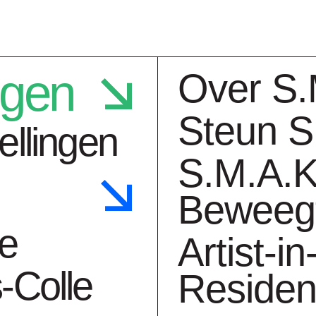
ngen
Over S.
Steun S
ellingen
S.M.A.K
Beweeg
ngen
Collectie
Ag
ie
Artist-in
-Colle
Reside