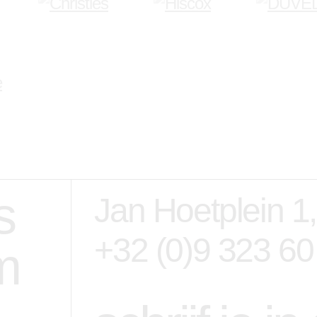
s
Jan Hoetplein 1
+32 (0)9 323 60
m