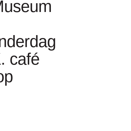
Museum
nderdag
 België
. café
op
t maak- en
e soms uit zware en
 zijn niet statisch
werken die