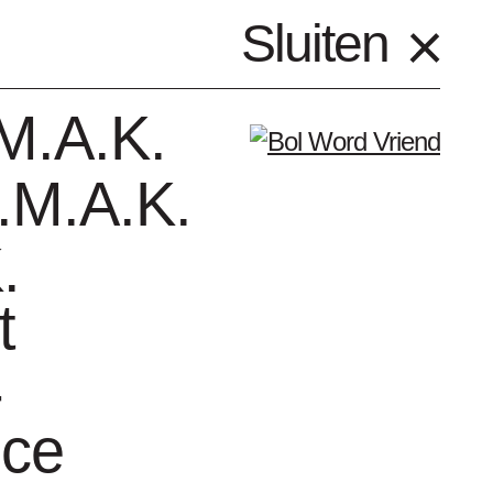
nl
Sluiten
Menu
M.A.K.
.M.A.K.
.
t
enda
Vrienden
-
nce