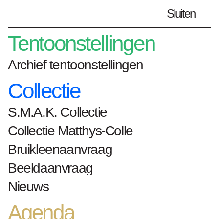
Sluiten
Plan je bezoek
nl
Tentoonstellingen
Archief tentoonstellingen
Collectie
Home
kunstwerken
Centro Terra
S.M.A.K. Collectie
Centro Terra
Collectie Matthys-Colle
Ricardo Brey
Bruikleenaanvraag
Beeldaanvraag
Nieuws
2016
Agenda
mixed media op karton