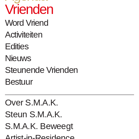
Vrienden
h. 121 cm x b. 161 cm
2022 schenking
Word Vriend
Activiteiten
Collectienummer : 8019
Edities
Nieuws
Steunende Vrienden
Biografie Ricardo Brey
Bestuur
Kunstwerken Ricardo Brey
Over S.M.A.K.
Steun S.M.A.K.
S.M.A.K. Beweegt
Word Vriend van S.M.A.K.
Artist-in-Residence