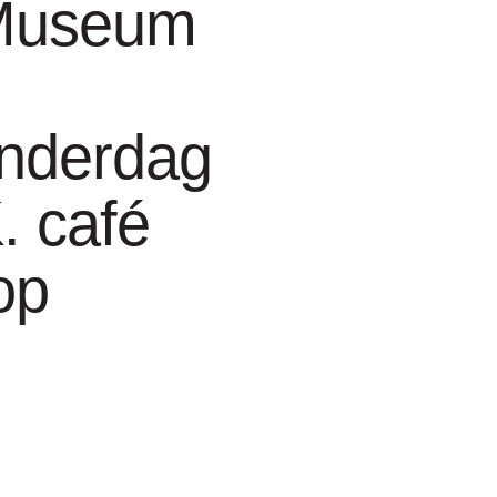
Museum
nderdag
. café
op
.5 cm, (6x) h. 54.5