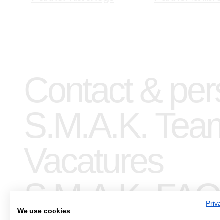
Contact & per
S.M.A.K. Tea
Vacatures
S.M.A.K. FAQ
Priv
We use cookies