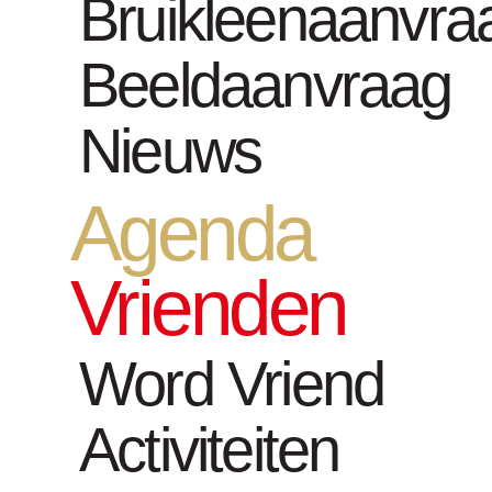
Bruikleenaanvra
Documenta 
Beeldaanvraag
Christo
Nieuws
Agenda
Vrienden
Word Vriend
Activiteiten