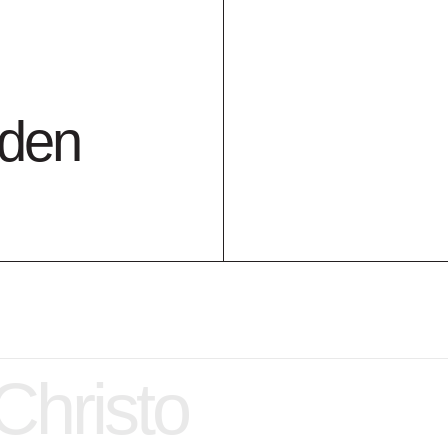
cm x b. 70 cm
1999 schenking
nden
Bi
Christo