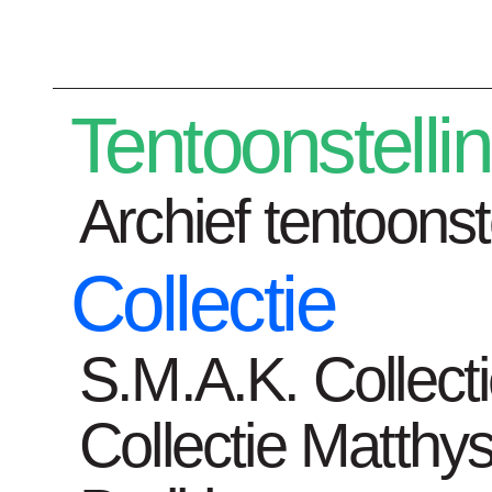
Plan je bezoek
Tentoonstelli
Archief tentoonst
Collectie
Tentoonstelli
S.M.A.K. Collect
Collectie Matthys
Home
kunstwerken
Documenta IV - 