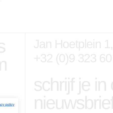
s
Jan Hoetplein 1
+32 (0)9 323 60
m
schrijf je i
nieuwsbrie
acy policy