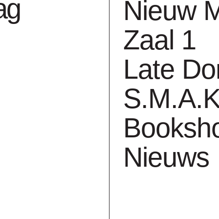
ag
Nieuw 
IV - Kassel
Zaal 1
Late Do
S.M.A.K
ed. 99/100
Booksh
1973
Nieuws
lithografie op papier
(4x) h. 70 cm x b. 54