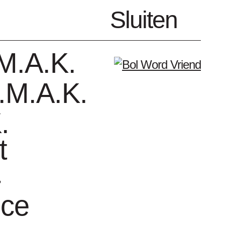
nl
Sluiten
Menu
M.A.K.
.M.A.K.
.
t
enda
Vrienden
-
nce