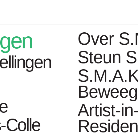
ngen
Over S.
Steun S
ellingen
S.M.A.K
Beweeg
ngen
Collectie
Ag
ie
Artist-in
-Colle
Reside
Kassel