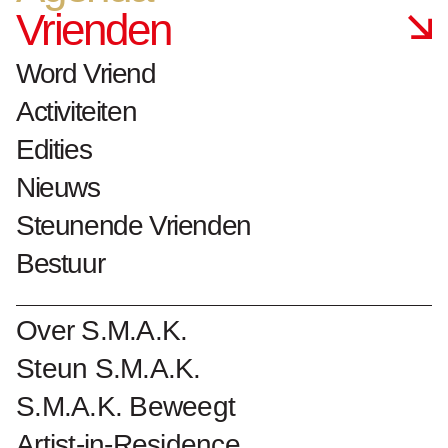
Stupor)
Vrienden
Anne-Mie Van
Word Vriend
Kerckhoven
Activiteiten
Edities
Nieuws
1998–1999
Steunende Vrienden
audio en video installatie, mixed media
Bestuur
variabele afmetingen
2004 bruikleen Collectie Vlaamse
Gemeenschap
Over S.M.A.K.
Steun S.M.A.K.
S.M.A.K. Beweegt
Collectienummer : 3297
Artist-in-Residence