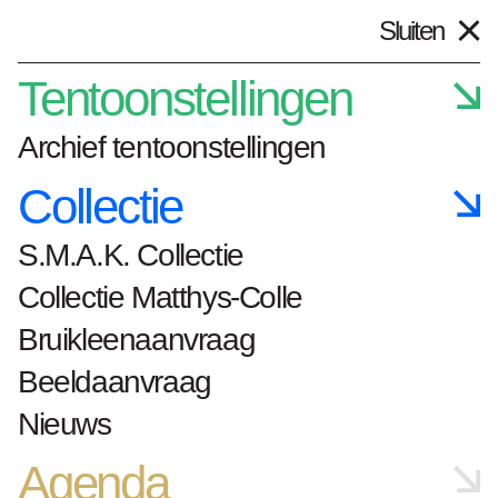
Sluiten
Plan je bezoek
nl
Tentoonstellingen
Archief tentoonstellingen
Collectie
Home
kunstwerken
S.M.A.K. Collectie
HeadNurse 1998-1999 (Nursing care,
in Melancholy Stupor)
Collectie Matthys-Colle
Bruikleenaanvraag
HeadNurse 1998-
Beeldaanvraag
1999 (Nursing care,
Nieuws
in Melancholy
Agenda