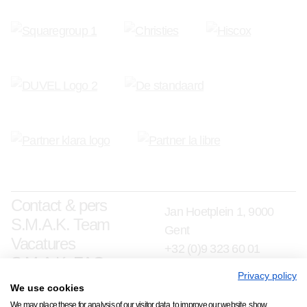
Contact & pers
Jan Hoetplein 1, 9000
S.M.A.K. Team
Gent
Vacatures
+32 (0)9 323 60 01
S.M.A.K. FAQ
info@smak.be
Privacy policy
We use cookies
schrijf je in op onze nieuwsbrief
We may place these for analysis of our visitor data, to improve our website, show