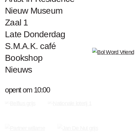
Nieuw Museum
Biografie Anne-Mie Van Kerckhoven
Zaal 1
Kunstwerken Anne-Mie Van Kerckhoven
Late Donderdag
S.M.A.K. café
Bookshop
Word Vriend van S.M.A.K.
Nieuws
opent om 10:00