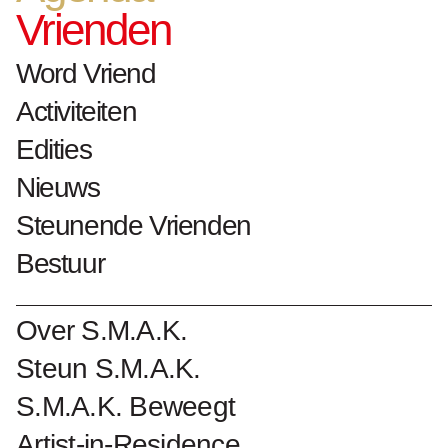
Vrienden
17' - Jan
Schoonhoven
Word Vriend
Activiteiten
Edities
Nieuws
Steunende Vrienden
Bestuur
Lees meer over
'R 74-17' van Jan Schoonhoven
.
Over S.M.A.K.
Word Vriend van S.M.A.K.
Steun S.M.A.K.
S.M.A.K. Beweegt
Artist-in-Residence