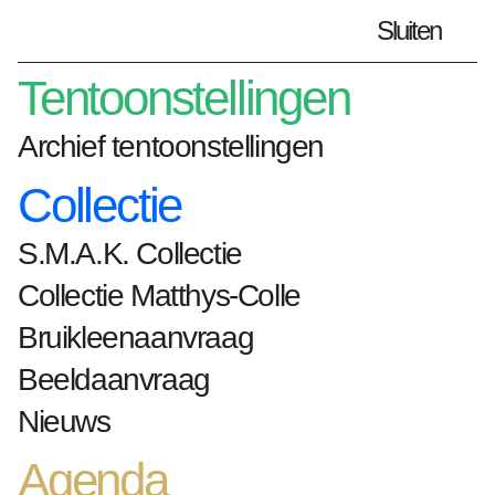
Sluiten
Plan je bezoek
nl
Tentoonstellingen
Archief tentoonstellingen
Archief tentoonstellingen
Collectie
S.M.A.K. Collectie
Home
Tentoonstellingen
QR
Collectie Matthys-Colle
QR: De Tentoonstelling | The
Exhibition: 'R 74-17' - Jan
Bruikleenaanvraag
Schoonhoven
Beeldaanvraag
De Tentoonstelling |
Nieuws
The Exhibition
: 'R 74-
Agenda