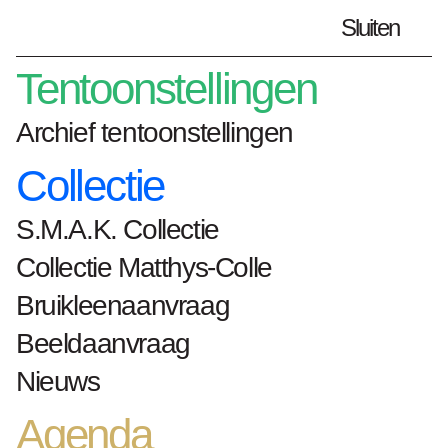
Sluiten
Plan je bezoek
nl
Tentoonstellingen
Archief tentoonstellingen
Collectie
Home
kunstwerken
Eclips II
S.M.A.K. Collectie
Eclips II
Collectie Matthys-Colle
Philippe Van Snick
Bruikleenaanvraag
Beeldaanvraag
Nieuws
1978
Agenda
Oost-Indische inkt op papier