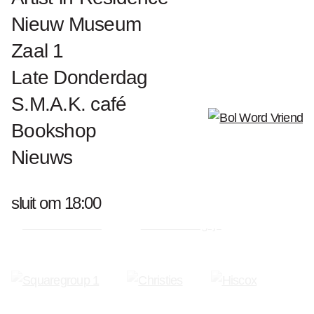
Nieuw Museum
Zaal 1
Word Vriend van S.M.A.K.
Late Donderdag
S.M.A.K. café
Bookshop
Nieuws
sluit om 18:00