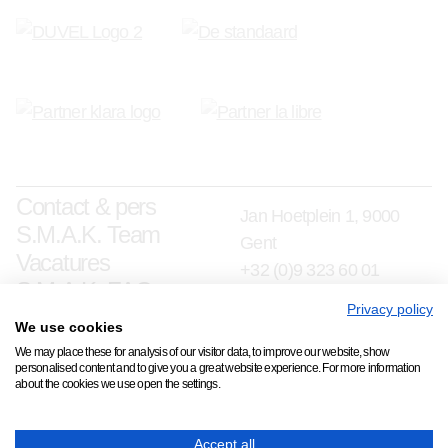
Contact & pers
Jan Hoetplein 1, 9000
S.M.A.K. Team
Gent
Vacatures
+32 (0)9 323 60 01
S.M.A.K. FAQ
info@smak.be
Privacy policy
We use cookies
schrijf je in op onze nieuwsbrief
We may place these for analysis of our visitor data, to improve our website, show
personalised content and to give you a great website experience. For more information
about the cookies we use open the settings.
Copyright © 2026 S.M.A.K.
Accept all