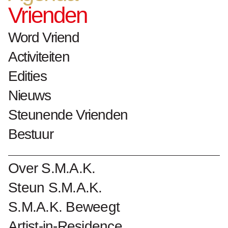
Vrienden
h. 55 cm x b. 50 cm
2002 bruikleen Collectie Vlaamse
Word Vriend
Gemeenschap
Activiteiten
Edities
Collectienummer : 3121
Nieuws
Steunende Vrienden
Biografie Raoul De Keyser
Bestuur
Kunstwerken Raoul De Keyser
Over S.M.A.K.
Steun S.M.A.K.
S.M.A.K. Beweegt
Artist-in-Residence