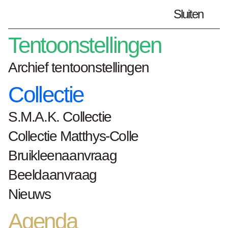
Sluiten
Plan je bezoek
nl
Tentoonstellingen
Archief tentoonstellingen
Collectie
Home
kunstwerken
Zuid
S.M.A.K. Collectie
Zuid
Collectie Matthys-Colle
Raoul De Keyser
Bruikleenaanvraag
Beeldaanvraag
Nieuws
1990
Agenda
olieverf op doek