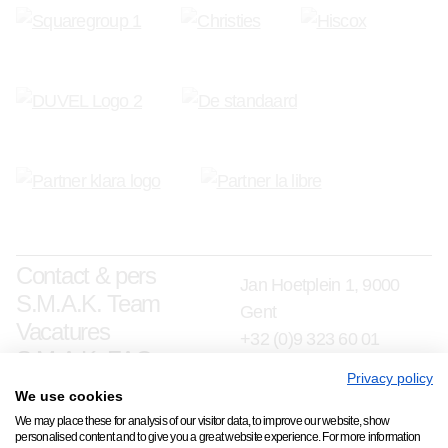
Contact & pers
Jan Hoetplein 1, 9000
S.M.A.K. Team
Gent
Vacatures
+32 (0)9 323 60 01
S.M.A.K. FAQ
info@smak.be
Privacy policy
We use cookies
schrijf je in op onze nieuwsbrief
We may place these for analysis of our visitor data, to improve our website, show
personalised content and to give you a great website experience. For more information