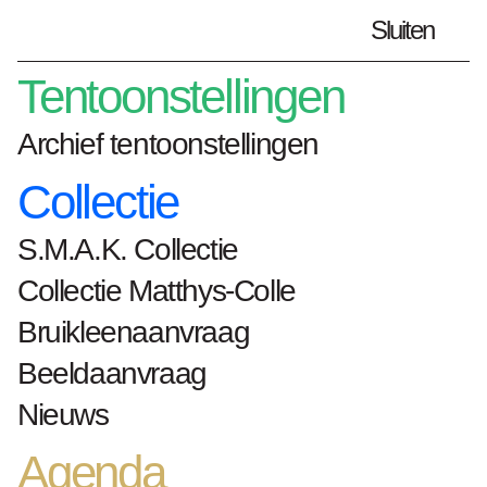
Sluiten
Plan je bezoek
nl
Tentoonstellingen
Archief tentoonstellingen
Tickets
In groep
Met kinderen
Collectie
Met de klas
Met je bedrijf
S.M.A.K. Collectie
Toegankelijkheid
Collectie Matthys-Colle
Bruikleenaanvraag
Home
Plan je bezoek
Met de klas
Beeldaanvraag
Een museum, hoe werkt dat?
Nieuws
Een museum, hoe
Agenda